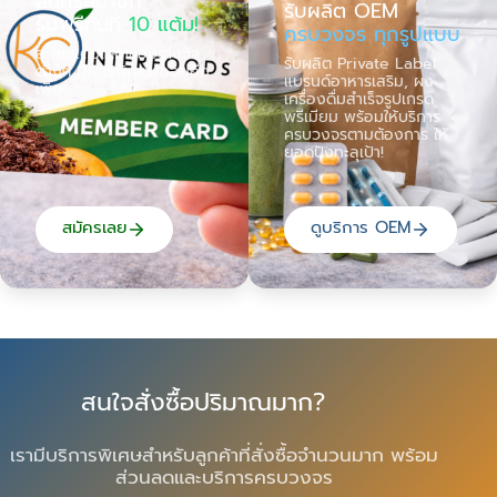
สมัครสมาชิก
รับผลิต OEM
รับฟรีทันที
10 แต้ม!
ครบวงจร ทุกรูปแบบ
สะสมแต้มแลกของรางวัล
รับผลิต Private Label
ต่างๆ มีสิทธิพิเศษรออยู่อีก
แบรนด์อาหารเสริม, ผง
เพียบ
เครื่องดื่มสำเร็จรูปเกรด
พรีเมียม พร้อมให้บริการ
ครบวงจรตามต้องการ ให้
ยอดปังทะลุเป้า!
สมัครเลย
ดูบริการ OEM
สนใจสั่งซื้อปริมาณมาก?
เรามีบริการพิเศษสำหรับลูกค้าที่สั่งซื้อจำนวนมาก พร้อม
ส่วนลดและบริการครบวงจร