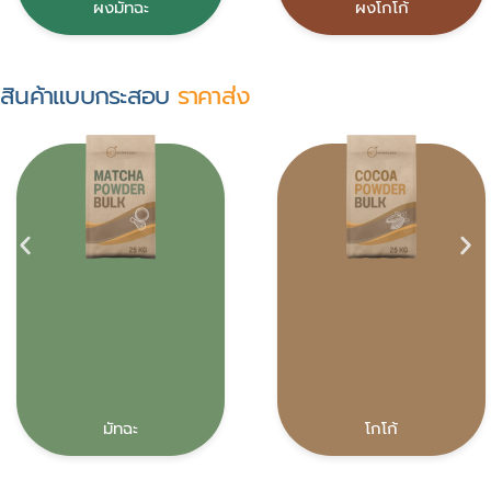
ผงมัทฉะ
ผงโกโก้
สินค้าแบบกระสอบ
ราคาส่ง
มัทฉะ
โกโก้