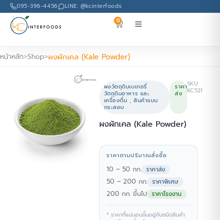
095-396-4456
LINE: @kcinterfoods
0
หน้าหลัก
Shop
ผงผักเคล (Kale Powder)
SKU:
ผงวัตถุดิบเบเกอรี่
ราคา
KC521
วัตถุดิบอาหาร และ
ส่ง
เครื่องดื่ม
,
สินค้าแบบ
กระสอบ
ผงผักเคล (Kale Powder)
ราคาตามปริมาณสั่งซื้อ
10 – 50 กก.
ราคาส่ง
50 – 200 กก.
ราคาพิเศษ
200 กก. ขึ้นไป
ราคาโรงงาน
* ราคาที่แน่นอนขึ้นอยู่กับชนิดสินค้า