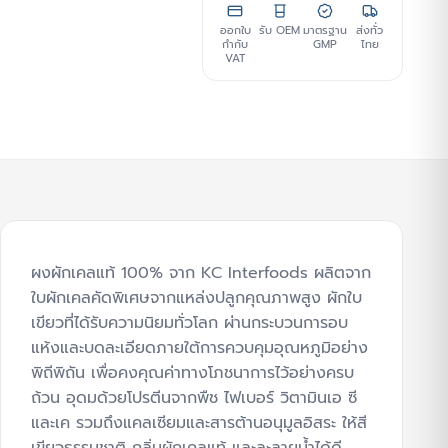
ออกใบ
รับ OEM
มาตรฐาน
ส่งทั่ว
กำกับ
GMP
ไทย
VAT
ผงผักเคลแท้ 100% จาก KC Interfoods ผลิตจาก
ใบผักเคลคัดพิเศษจากแหล่งปลูกคุณภาพสูง ผักใบ
เขียวที่ได้รับความนิยมทั่วโลก ผ่านกระบวนการอบ
แห้งและบดละเอียดภายใต้การควบคุมอุณหภูมิอย่าง
พิถีพิถัน เพื่อคงคุณค่าทางโภชนาการไว้อย่างครบ
ถ้วน อุดมด้วยโปรตีนจากพืช ไฟเบอร์ วิตามินเอ ซี
และเค รวมถึงแคลเซียมและสารต้านอนุมูลอิสระ ให้สี
เขียวธรรมชาติ กลิ่นผักเคลแท้ และละลายน้ำได้ดี