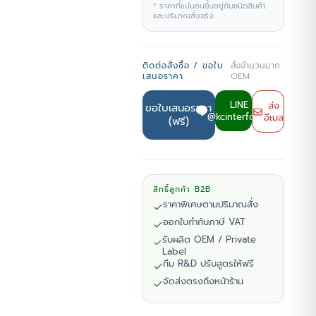
* ราคาที่แน่นอนขึ้นอยู่กับชนิดสินค้า
และปริมาณสั่งจริง
ติดต่อสั่งซื้อ / ขอใบ
สั่งจำนวนมาก ·
เสนอราคา
OEM
LINE
ส่ง
ขอใบเสนอราคา
@kcinterfoods
อีเมล
(ฟรี)
สิทธิ์ลูกค้า B2B
ราคาพิเศษตามปริมาณสั่ง
ออกใบกำกับภาษี VAT
รับผลิต OEM / Private
Label
ทีม R&D ปรับสูตรให้ฟรี
จัดส่งตรงถึงหน้าร้าน