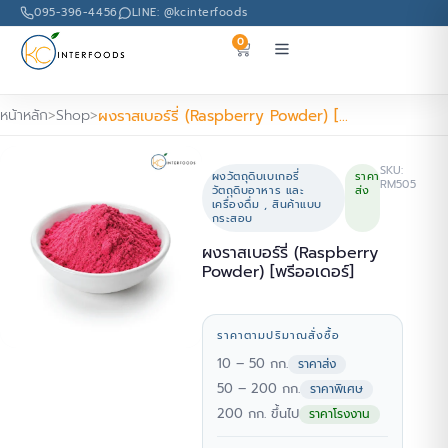
095-396-4456
LINE: @kcinterfoods
0
หน้าหลัก
Shop
ผงราสเบอร์รี่ (Raspberry Powder) [พรีออเดอร์]
SKU:
ผงวัตถุดิบเบเกอรี่
ราคา
RM505
วัตถุดิบอาหาร และ
ส่ง
เครื่องดื่ม
,
สินค้าแบบ
กระสอบ
ผงราสเบอร์รี่ (Raspberry
Powder) [พรีออเดอร์]
ราคาตามปริมาณสั่งซื้อ
10 – 50 กก.
ราคาส่ง
50 – 200 กก.
ราคาพิเศษ
200 กก. ขึ้นไป
ราคาโรงงาน