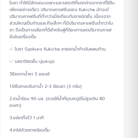
ใบชา ทำให้มีลักษณะเฉพาะและรสชาติที่แตกต่างจากชาที่ใช้ใบ
เพียงอย่างเดียว ปริมาณคาเฟอีนของ Kukicha มักจะมี
ปริมาณคาเฟอีนที่ต่ำกว่าเมื่อเทียบกับชาชนิดอื่น เนื่องจาก
ส่วนใหญ่เป็นก้านและกิ่งเล็กๆ ที่มีปริมาณคาเฟอีนต่ำกว่าใบ
ชา จึงเป็นทางเลือกที่ดีสำหรับผู้ที่ต้องการลดปริมาณคาเฟ
อีนในเครื่องดื่ม
✅ ใบชา Gyokuro Kukicha ชายอดน้ำค้างใบผสมก้าน
✅ รสชาติสดชื่น นุ่มละมุน
วิธีชงกาน้ำชา 5 ออนซ์
1.ใส่ใบชาลงในกาน้ำ 2-3 ช้อนชา (3 กรัม)
2.เทน้ำร้อน 90 มล. (ควรใช้น้ำที่อุณหภูมิไม่สูงเกิน 80
องศา)
3.แช่ชาทิ้งไว้ 1 นาที
4.เทใส่ถ้วยชาพร้อมดื่ม