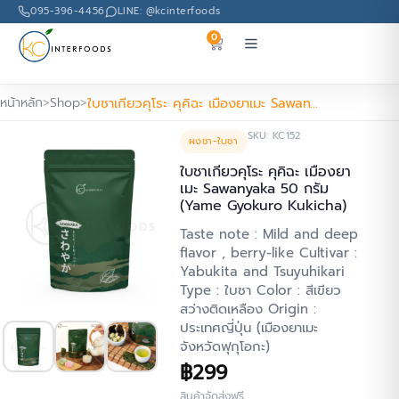
095-396-4456
LINE: @kcinterfoods
0
หน้าหลัก
Shop
ใบชาเกียวคุโระ คุคิฉะ เมืองยาเมะ Sawanyaka 50 กรัม (Yame Gyokuro Kukicha)
SKU: KC152
ผงชา-ใบชา
ใบชาเกียวคุโระ คุคิฉะ เมืองยา
เมะ Sawanyaka 50 กรัม
(Yame Gyokuro Kukicha)
Taste note : Mild and deep
flavor , berry-like Cultivar :
Yabukita and Tsuyuhikari
Type : ใบชา Color : สีเขียว
สว่างติดเหลือง Origin :
ประเทศญี่ปุ่น (เมืองยาเมะ
จังหวัดฟุกุโอกะ)
฿
299
สินค้าจัดส่งฟรี