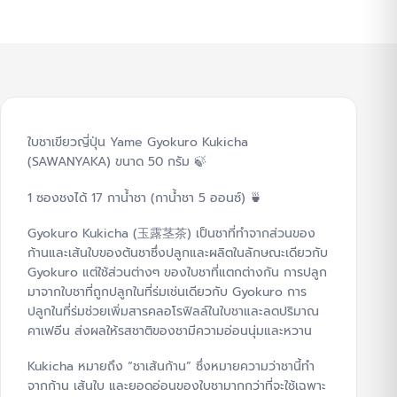
ใบชาเขียวญี่ปุ่น Yame Gyokuro Kukicha
(SAWANYAKA) ขนาด 50 กรัม 🍃
1 ซองชงได้ 17 กาน้ำชา (กาน้ำชา 5 ออนซ์) 🍵
Gyokuro Kukicha (玉露茎茶) เป็นชาที่ทำจากส่วนของ
ก้านและเส้นใบของต้นชาซึ่งปลูกและผลิตในลักษณะเดียวกับ
Gyokuro แต่ใช้ส่วนต่างๆ ของใบชาที่แตกต่างกัน การปลูก
มาจากใบชาที่ถูกปลูกในที่ร่มเช่นเดียวกับ Gyokuro การ
ปลูกในที่ร่มช่วยเพิ่มสารคลอโรฟิลล์ในใบชาและลดปริมาณ
คาเฟอีน ส่งผลให้รสชาติของชามีความอ่อนนุ่มและหวาน
Kukicha หมายถึง “ชาเส้นก้าน” ซึ่งหมายความว่าชานี้ทำ
จากก้าน เส้นใบ และยอดอ่อนของใบชามากกว่าที่จะใช้เฉพาะ