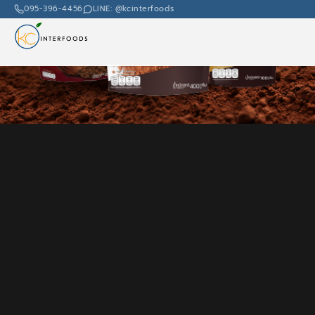
095-396-4456
LINE: @kcinterfoods