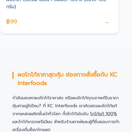
กรัม)
→
฿
99
ผงโกโก้ราคาสุดคุ้ม ช่องทางสั่งซื้อกับ KC
Interfoods
กำลังมองหาผงโกโก้ราคาส่ง หรือผงโกโก้คุณภาพดีในราคา
คุ้มค่าอยู่ใช่ไหม? ที่ KC Interfoods เราคัดสรรผงโกโก้แท้
จากแหล่งผลิตชั้นนำทั่วโลก ทั้งโกโก้เข้มข้น
โกโก้แท้ 100%
และโกโก้เกรดพรีเมียม สำหรับร้านคาเฟ่และผู้ที่ชื่นชอบการทำ
เครื่องดื่มช็อกโกแลต