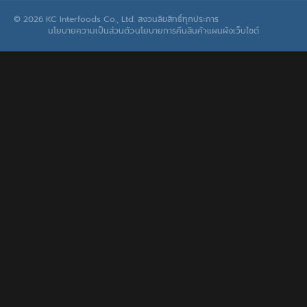
© 2026 KC Interfoods Co., Ltd. สงวนลิขสิทธิ์ทุกประการ
นโยบายความเป็นส่วนตัว
นโยบายการคืนสินค้า
แผนผังเว็บไซต์