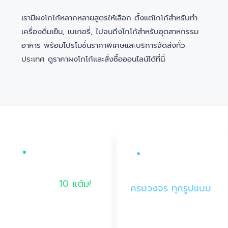
เรามีผงโกโก้หลากหลายสูตรให้เลือก ตั้งแต่โกโก้สำหรับทำ
เครื่องดื่มเย็น, เบเกอรี่, ไปจนถึงโกโก้สำหรับอุตสาหกรรม
อาหาร พร้อมโปรโมชั่นราคาพิเศษและบริการจัดส่งทั่ว
ประเทศ ดูราคาผงโกโก้และสั่งซื้อออนไลน์ได้ที่นี่
บริการ OEM / Private
สิทธิพิเศษสมาชิก
Label
สมัครสมาชิก
รับผลิต OEM
รับฟรีทันที
10 แต้ม!
ครบวงจร ทุกรูปแบบ
สะสมแต้มแลกของรางวัล
รับผลิต Private Label
ต่างๆ มีสิทธิพิเศษรออยู่อีก
แบรนด์อาหารเสริม, ผง
เพียบ
เครื่องดื่มสำเร็จรูปเกรด
พรีเมียม พร้อมให้บริการ